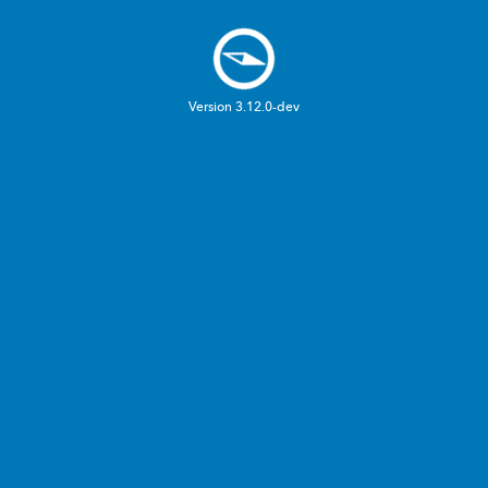
Nacka
Sidan
kommun
laddas
Version 3.12.0-dev